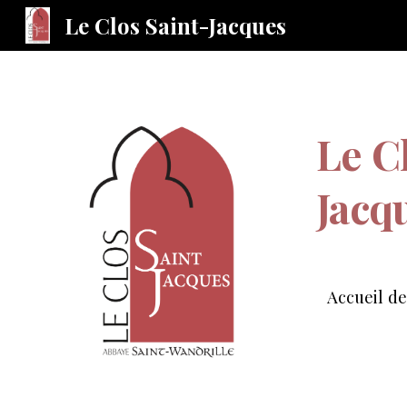
Le Clos Saint-Jacques
Sk
Le C
Jacq
Accueil d